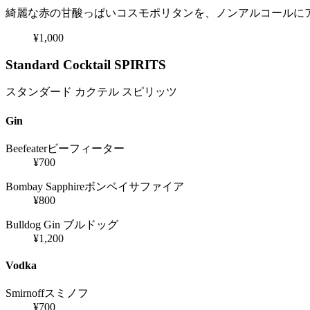
綺麗な赤の甘酸っぱいコスモポリタンを、ノンアルコールに
¥1,000
Standard Cocktail SPIRITS
スタンダード カクテル スピリッツ
Gin
Beefeater
ビーフィーター
¥700
Bombay Sapphire
ボンベイサファイア
¥800
Bulldog Gin
ブルドッグ
¥1,200
Vodka
Smirnoff
スミノフ
¥700