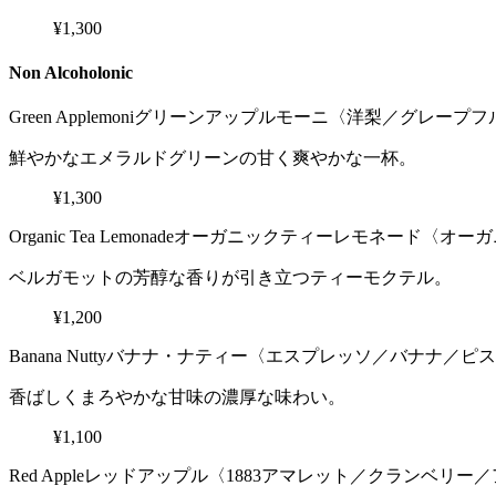
¥1,300
Non Alcoholonic
Green Applemoni
グリーンアップルモーニ〈洋梨／グレープフ
鮮やかなエメラルドグリーンの甘く爽やかな一杯。
¥1,300
Organic Tea Lemonade
オーガニックティーレモネード〈オーガ
ベルガモットの芳醇な香りが引き立つティーモクテル。
¥1,200
Banana Nutty
バナナ・ナティー〈エスプレッソ／バナナ／ピス
香ばしくまろやかな甘味の濃厚な味わい。
¥1,100
Red Apple
レッドアップル〈1883アマレット／クランベリー