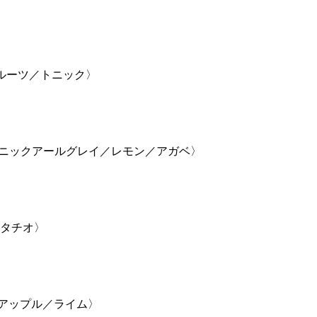
ルーツ／トニック〉
ニックアールグレイ／レモン／アガベ〉
タチオ〉
／アップル／ライム〉