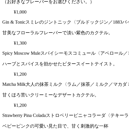
（お好きなフレーバーをお選びください。）
¥1,000
Gin & Tonic
スミレのジントニック〈ブルドックジン／1883バ
甘美なフローラルフレーバーで淡い紫色のカクテル。
¥1,300
Spicy Moscow Mule
スパイシーモスコミュール〈アペロール／1
ハーブとスパイスを効かせたビタースイートテイスト。
¥1,200
Matcha Milk
大人の抹茶ミルク〈ラム／抹茶／ミルク／マカダ
甘くほろ苦いクリーミーなデザートカクテル。
¥1,200
Strawberry Pina Colada
ストロベリーピニャコラーダ〈テキーラ
ベビーピンクの可愛い見た目で、甘く刺激的な一杯