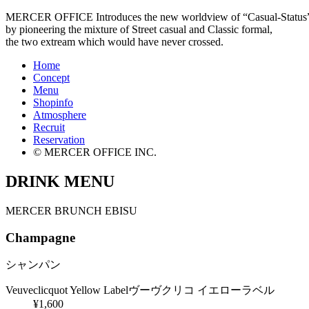
MERCER OFFICE Introduces the new worldview of “Casual-Status
by pioneering the mixture of Street casual and Classic formal,
the two extream which would have never crossed.
Home
Concept
Menu
Shopinfo
Atmosphere
Recruit
Reservation
© MERCER OFFICE INC.
DRINK MENU
MERCER BRUNCH EBISU
Champagne
シャンパン
Veuveclicquot Yellow Label
ヴーヴクリコ イエローラベル
¥1,600