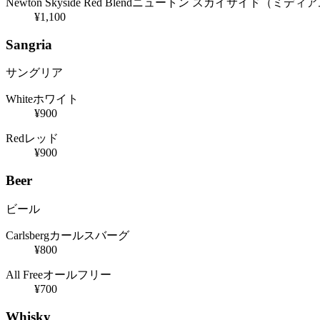
Newton Skyside Red Blend
ニュートン スカイサイド（ミディ
¥1,100
Sangria
サングリア
White
ホワイト
¥900
Red
レッド
¥900
Beer
ビール
Carlsberg
カールスバーグ
¥800
All Free
オールフリー
¥700
Whisky