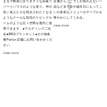
まるで映画に出てきそうな高級リ
定番からここでしか味わえない一
ゾートハウスのような造り。仲の
品など女子会や誕生日にもってこ
良い友人たちを招き入れたくなる
いの多彩なメニューがテーブルを
ようなクールな別荘のリビングル
華やかにしてくれる。
ームのような広々空間を贅沢に使
view more
用できます。●ウエディング二次
会●BBQプランネット●その他各
種Party※店舗にお問い合わせくだ
さい。
view more