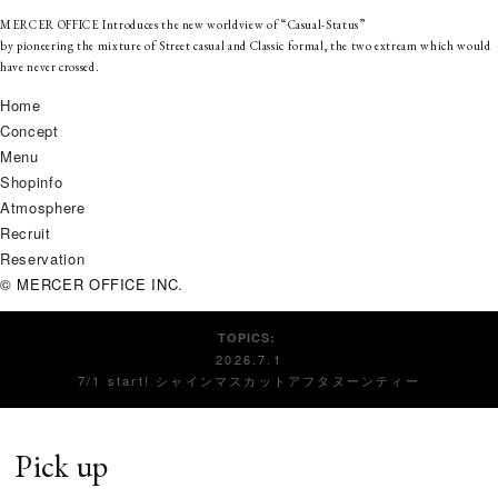
MERCER OFFICE Introduces the new worldview of “Casual-Status”
by pioneering the mixture of Street casual and Classic formal,
the two extream which would
have never crossed.
Home
Concept
Menu
Shopinfo
Atmosphere
Recruit
Reservation
© MERCER OFFICE INC.
TOPICS:
2026.7.1
7/1 start! シャインマスカットアフタヌーンティー
Pick up