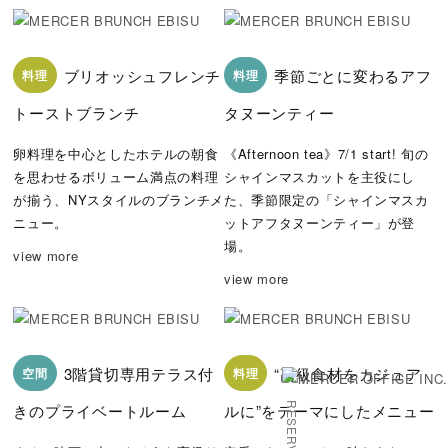
ブリオッシュフレンチ
季節ごとに変わるアフ
料理
料理
トーストブランチ
タヌーンティー
卵料理を中心としたホテルの朝食
《Afternoon tea》7/1 start! 旬の
を思わせるボリューム満点の料理
シャインマスカットを主役にし
が揃う、NYスタイルのブランチメ
た、季節限定の「シャインマスカ
ニュー。
ットアフタヌーンティー」が登
場。
view more
view more
3階貸切専用テラス付
“高級食材をカジュア
空間
料理
きのプライベートルーム
ルに”をテーマにしたメニュー
RESERVATION